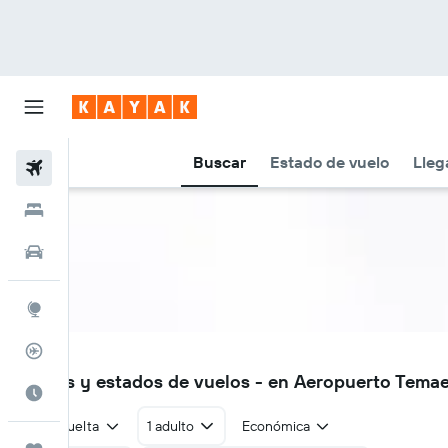
Buscar
Estado de vuelo
Lleg
Vuelos
Hoteles
Autos
Explore
Rastreador
MOZ
Vuelos y estados de vuelos - en Aeropuerto Tema
Cuándo ir
Ida y vuelta
1 adulto
Económica