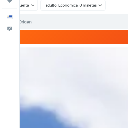
Trips
Ida y vuelta
1 adulto, Económica, 0 maletas
Español
Comentarios