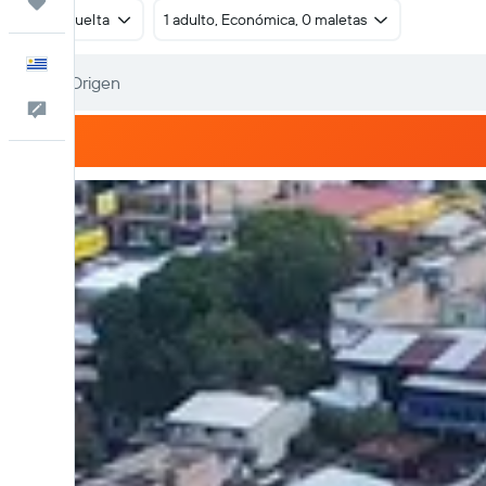
Trips
Ida y vuelta
1 adulto, Económica, 0 maletas
Español
Comentarios