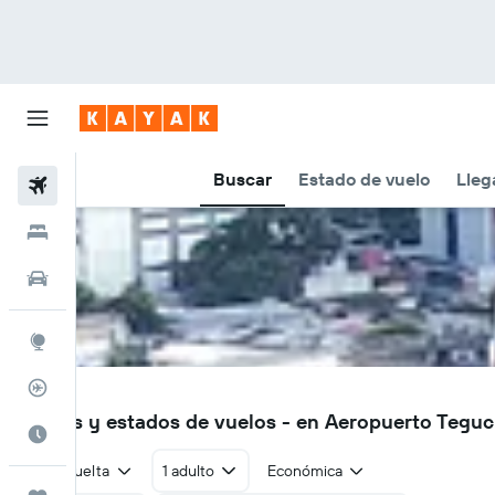
Buscar
Estado de vuelo
Lleg
Vuelos
Hoteles
Autos
Explore
Rastreador
TGU
Vuelos y estados de vuelos - en Aeropuerto Tegu
Cuándo ir
Ida y vuelta
1 adulto
Económica