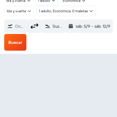
Ida y vuelta
1 adulto
Económica
Ida y vuelta
1 adulto, Económica, 0 maletas
Origen
Suzhou (SZV)
sáb. 5/9
-
sáb. 12/9
Buscar