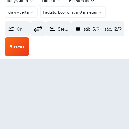
Ida y vuelta
1 adulto
Económica
Ida y vuelta
1 adulto, Económica, 0 maletas
Origen
Stephenville (YJT)
sáb. 5/9
-
sáb. 12/9
Buscar