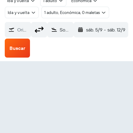
Ida y vuelta
1 adulto
Económica
Ida y vuelta
1 adulto, Económica, 0 maletas
Origen
Songyuan Chaganhu (YSQ)
sáb. 5/9
-
sáb. 12/9
Buscar