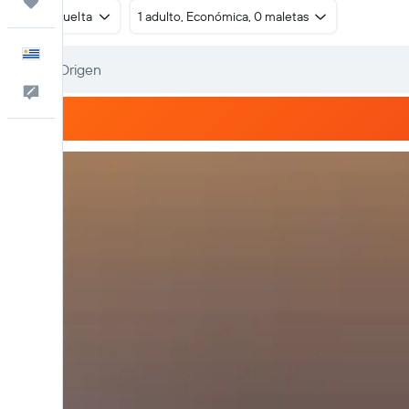
Trips
Ida y vuelta
1 adulto, Económica, 0 maletas
Español
Comentarios