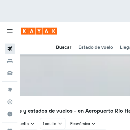
Buscar
Estado de vuelo
Lleg
Vuelos
Hoteles
Autos
Explore
Rastreador
RIH
Vuelos y estados de vuelos - en Aeropuerto Río Hat
Cuándo ir
Ida y vuelta
1 adulto
Económica