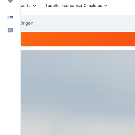
Trips
Ida y vuelta
1 adulto, Económica, 0 maletas
Español
Comentarios