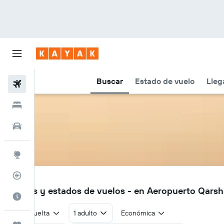
Buscar
Estado de vuelo
Lleg
Vuelos
Hoteles
Autos
Explore
Rastreador
KSQ
Vuelos y estados de vuelos - en Aeropuerto Qars
Cuándo ir
Ida y vuelta
1 adulto
Económica