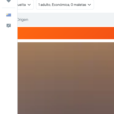
Trips
Ida y vuelta
1 adulto, Económica, 0 maletas
Español
Comentarios