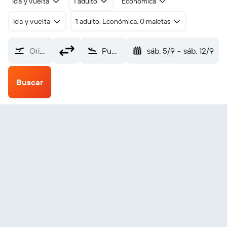
Ida y vuelta
1 adulto
Económica
Ida y vuelta
1 adulto, Económica, 0 maletas
Origen
Punta Gorda (PND)
sáb. 5/9
-
sáb. 12/9
Buscar