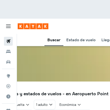
Buscar
Estado de vuelo
Lleg
Vuelos
Hoteles
Autos
Explore
Rastreador
KPB
Vuelos y estados de vuelos - en Aeropuerto Point
Cuándo ir
Ida y vuelta
1 adulto
Económica