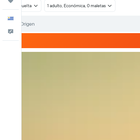
Trips
Ida y vuelta
1 adulto, Económica, 0 maletas
Español
Comentarios