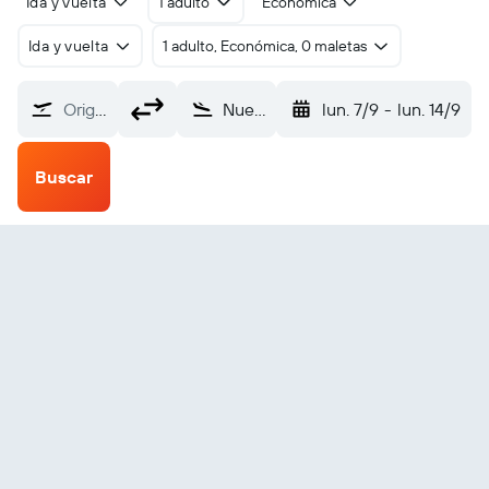
Ida y vuelta
1 adulto
Económica
Ida y vuelta
1 adulto, Económica, 0 maletas
Origen
Nueva Gerona Rafael Cabrera (GER)
lun. 7/9
-
lun. 14/9
Buscar