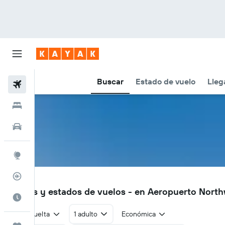
Buscar
Estado de vuelo
Lleg
Vuelos
Hoteles
Autos
Explore
Rastreador
ORT
Vuelos y estados de vuelos - en Aeropuerto Nort
Cuándo ir
Ida y vuelta
1 adulto
Económica