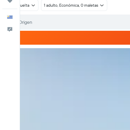
Trips
Ida y vuelta
1 adulto, Económica, 0 maletas
Español
Comentarios