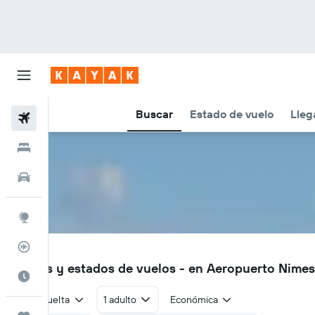
Buscar
Estado de vuelo
Lleg
Vuelos
Hoteles
Autos
Explore
Rastreador
FNI
Vuelos y estados de vuelos - en Aeropuerto Nimes
Cuándo ir
Ida y vuelta
1 adulto
Económica