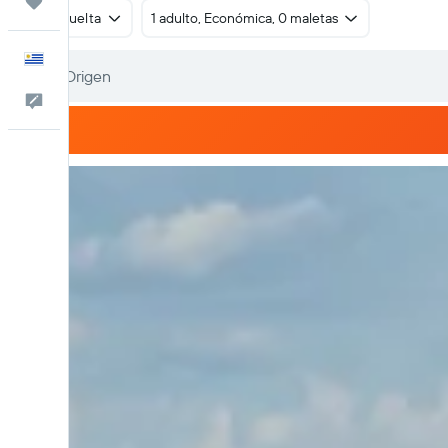
Trips
Ida y vuelta
1 adulto, Económica, 0 maletas
Español
Comentarios