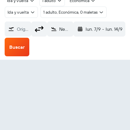
Ida y vuelta
1 adulto
Económica
Ida y vuelta
1 adulto, Económica, 0 maletas
Origen
Newman Coondewanna (CJF)
lun. 7/9
-
lun. 14/9
Buscar