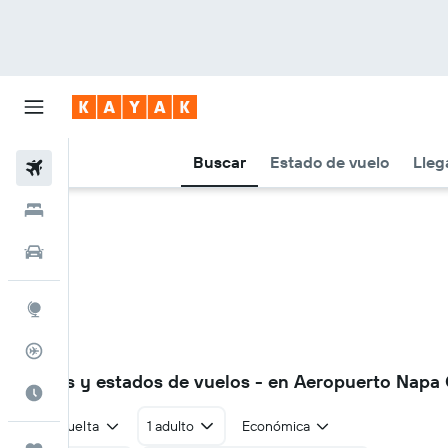
Buscar
Estado de vuelo
Lleg
Vuelos
Hoteles
Autos
Explore
Rastreador
APC
Vuelos y estados de vuelos - en Aeropuerto Napa
Cuándo ir
Ida y vuelta
1 adulto
Económica