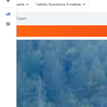
Trips
Ida y vuelta
1 adulto, Económica, 0 maletas
Español
Comentarios