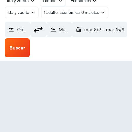
Ida y vuelta
1 adulto
Económica
Ida y vuelta
1 adulto, Económica, 0 maletas
Origen
Mukhaizna (UKH)
mar. 8/9
-
mar. 15/9
Buscar