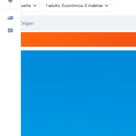
Trips
Ida y vuelta
1 adulto, Económica, 0 maletas
Español
Comentarios