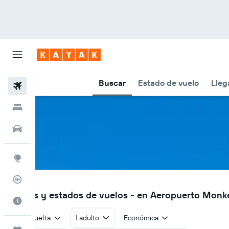
Buscar
Estado de vuelo
Lleg
Vuelos
Hoteles
Autos
Explore
Rastreador
MJK
Vuelos y estados de vuelos - en Aeropuerto Monk
Cuándo ir
Ida y vuelta
1 adulto
Económica