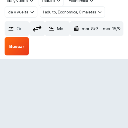
Ida y vuelta
1 adulto
Económica
Ida y vuelta
1 adulto, Económica, 0 maletas
Origen
Mariehamn (MHQ)
mar. 8/9
-
mar. 15/9
Buscar