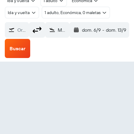
Ida y vuelta
1 adulto
Económica
Ida y vuelta
1 adulto, Económica, 0 maletas
Origen
Mafuta Royal Airstrip (RYL)
dom. 6/9
-
dom. 13/9
Buscar