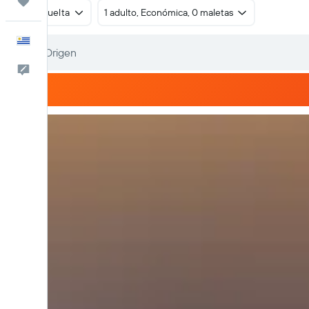
Trips
Ida y vuelta
1 adulto, Económica, 0 maletas
Español
Comentarios