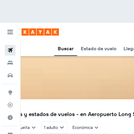
Buscar
Estado de vuelo
Lleg
Vuelos
Hoteles
Autos
Explore
Rastreador
ODN
Vuelos y estados de vuelos - en Aeropuerto Long
Cuándo ir
Ida y vuelta
1 adulto
Económica