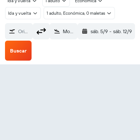
Ida y vuelta
1 adulto
Económica
Ida y vuelta
1 adulto, Económica, 0 maletas
Origen
Momote (MAS)
sáb. 5/9
-
sáb. 12/9
Buscar