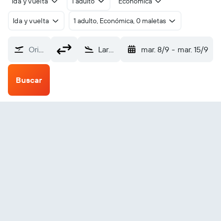
Ida y vuelta
1 adulto
Económica
Ida y vuelta
1 adulto, Económica, 0 maletas
Origen
Larantuka (LKA)
mar. 8/9
-
mar. 15/9
Buscar