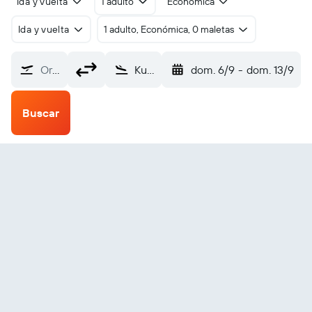
Ida y vuelta
1 adulto
Económica
Ida y vuelta
1 adulto, Económica, 0 maletas
Origen
Kukës Intl (KFZ)
dom. 6/9
-
dom. 13/9
Buscar