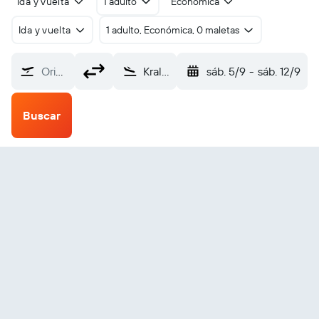
Ida y vuelta
1 adulto
Económica
Ida y vuelta
1 adulto, Económica, 0 maletas
Origen
Kraljevo Morava (KVO)
sáb. 5/9
-
sáb. 12/9
Buscar