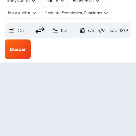
Ida y vuelta
1 adulto
Económica
Ida y vuelta
1 adulto, Económica, 0 maletas
Origen
Katherine Tindal (KTR)
sáb. 5/9
-
sáb. 12/9
Buscar