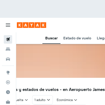
Buscar
Estado de vuelo
Lleg
Vuelos
Hoteles
Autos
Explore
Rastreador
HLE
Vuelos y estados de vuelos - en Aeropuerto Jame
Cuándo ir
Ida y vuelta
1 adulto
Económica
KAYAK for Business
NUEVO