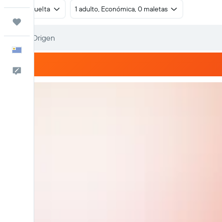
Ida y vuelta
1 adulto, Económica, 0 maletas
Trips
Español
Comentarios