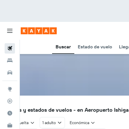
Buscar
Estado de vuelo
Lleg
Vuelos
Hoteles
Autos
Explore
Rastreador
ISG
Vuelos y estados de vuelos - en Aeropuerto Ishiga
Cuándo ir
Ida y vuelta
1 adulto
Económica
KAYAK for Business
NUEVO