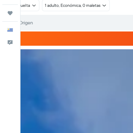
Ida y vuelta
1 adulto, Económica, 0 maletas
Trips
Español
Comentarios