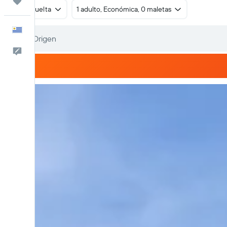
Trips
Ida y vuelta
1 adulto, Económica, 0 maletas
Español
Comentarios