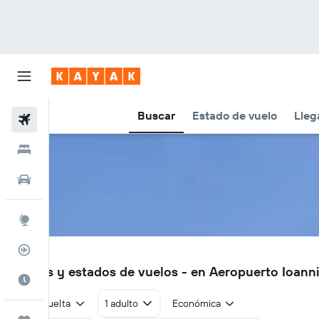
Buscar
Estado de vuelo
Lleg
Vuelos
Hoteles
Autos
Explore
Rastreador
IOA
Vuelos y estados de vuelos - en Aeropuerto Ioann
Cuándo ir
Ida y vuelta
1 adulto
Económica