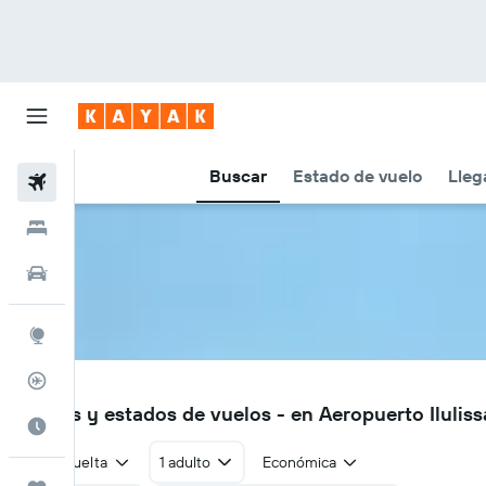
Buscar
Estado de vuelo
Lleg
Vuelos
Hoteles
Autos
Explore
Rastreador
JAV
Vuelos y estados de vuelos - en Aeropuerto Iluliss
Cuándo ir
Ida y vuelta
1 adulto
Económica