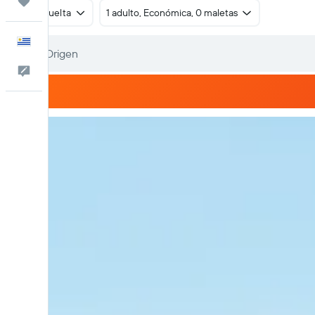
Trips
Ida y vuelta
1 adulto, Económica, 0 maletas
Español
Comentarios