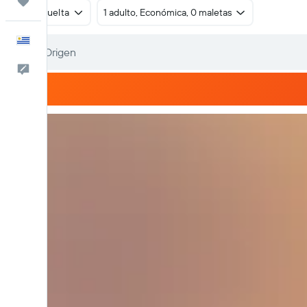
Trips
Ida y vuelta
1 adulto, Económica, 0 maletas
Español
Comentarios