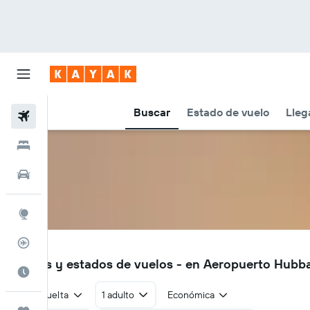
Buscar
Estado de vuelo
Lleg
Vuelos
Hoteles
Autos
Explore
Rastreador
HBX
Vuelos y estados de vuelos - en Aeropuerto Hubba
Cuándo ir
Ida y vuelta
1 adulto
Económica