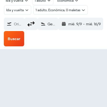
Ida y vuelta
1 adulto
Económica
Ida y vuelta
1 adulto, Económica, 0 maletas
Origen
General Roca (GNR)
mié. 9/9
-
mié. 16/9
Buscar