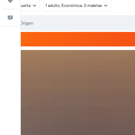
Trips
Ida y vuelta
1 adulto, Económica, 0 maletas
Comentarios