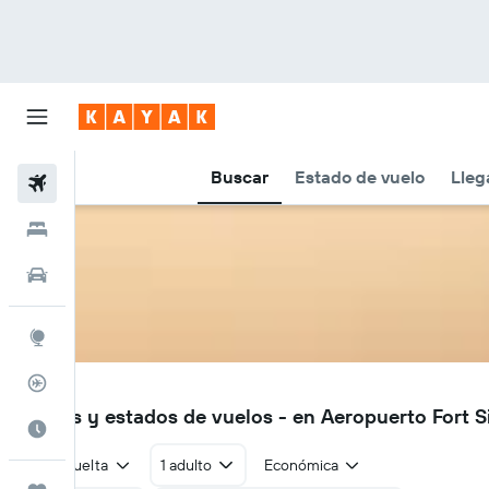
Buscar
Estado de vuelo
Lleg
Vuelos
Hoteles
Autos
Explore
Rastreador
YFS
Vuelos y estados de vuelos - en Aeropuerto Fort 
Cuándo ir
Ida y vuelta
1 adulto
Económica