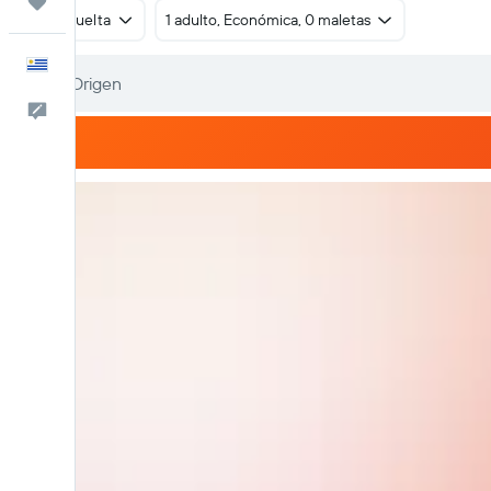
Trips
Ida y vuelta
1 adulto, Económica, 0 maletas
Español
Comentarios