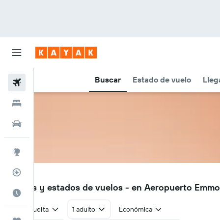
Buscar
Estado de vuelo
Lleg
Vuelos
Hoteles
Autos
Explore
Rastreador
EMK
Vuelos y estados de vuelos - en Aeropuerto Emm
Cuándo ir
Ida y vuelta
1 adulto
Económica