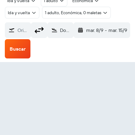
Ida y vuelta
1 adulto
Económica
Ida y vuelta
1 adulto, Económica, 0 maletas
Origen
Dourados (DOU)
mar. 8/9
-
mar. 15/9
Buscar