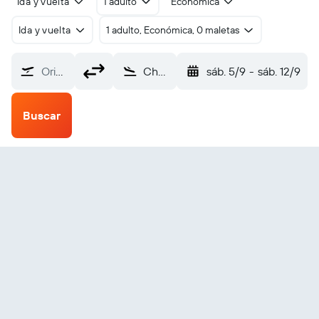
Ida y vuelta
1 adulto
Económica
Ida y vuelta
1 adulto, Económica, 0 maletas
Origen
Chefornak SPB (CYF)
sáb. 5/9
-
sáb. 12/9
Buscar