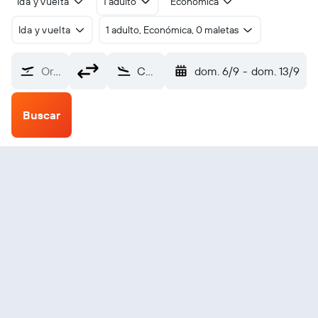
Ida y vuelta
1 adulto
Económica
Ida y vuelta
1 adulto, Económica, 0 maletas
Origen
Chatham Islands (CHT)
dom. 6/9
-
dom. 13/9
Buscar