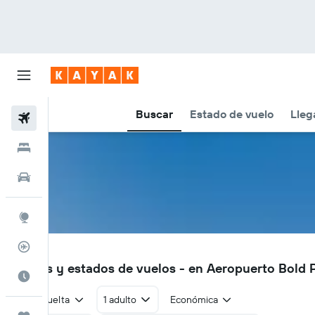
Buscar
Estado de vuelo
Lleg
Vuelos
Hoteles
Autos
Explore
Rastreador
YQJ
Vuelos y estados de vuelos - en Aeropuerto Bold 
Cuándo ir
Ida y vuelta
1 adulto
Económica