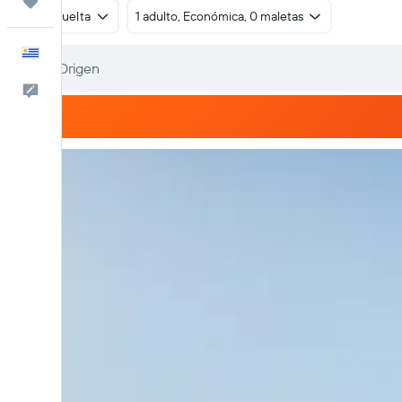
Trips
Ida y vuelta
1 adulto, Económica, 0 maletas
Español
Comentarios