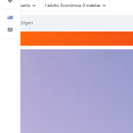
Trips
Ida y vuelta
1 adulto, Económica, 0 maletas
Español
Comentarios