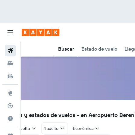
Buscar
Estado de vuelo
Lleg
Vuelos
Hoteles
Autos
Explore
Rastreador
EES
Vuelos y estados de vuelos - en Aeropuerto Bereni
Cuándo ir
Ida y vuelta
1 adulto
Económica