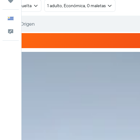
Trips
Ida y vuelta
1 adulto, Económica, 0 maletas
Español
Comentarios