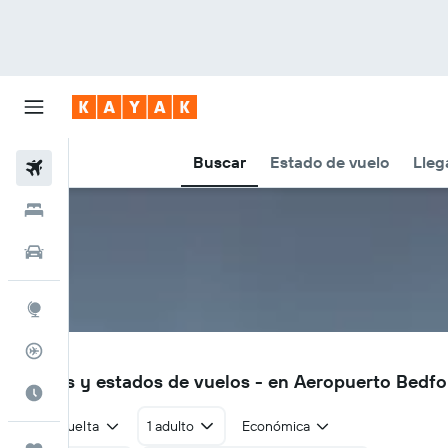
Buscar
Estado de vuelo
Lleg
Vuelos
Hoteles
Autos
Explore
Rastreador
BED
Vuelos y estados de vuelos - en Aeropuerto Bedf
Cuándo ir
Ida y vuelta
1 adulto
Económica