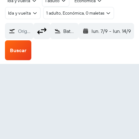
Ida y vuelta
1 adulto
Económica
Ida y vuelta
1 adulto, Económica, 0 maletas
Origen
Bata (BSG)
lun. 7/9
-
lun. 14/9
Buscar