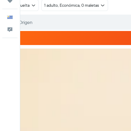
Trips
Ida y vuelta
1 adulto, Económica, 0 maletas
Español
Comentarios