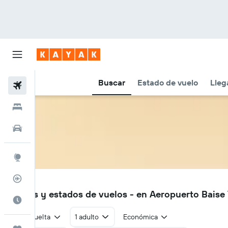
Buscar
Estado de vuelo
Lleg
Vuelos
Hoteles
Autos
Explore
Rastreador
AEB
Vuelos y estados de vuelos - en Aeropuerto Baise
Cuándo ir
Ida y vuelta
1 adulto
Económica