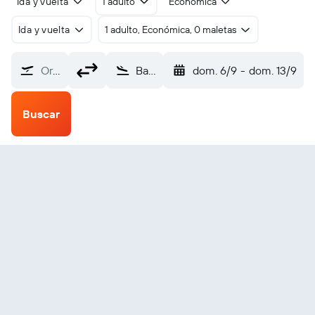
Ida y vuelta
1 adulto
Económica
Ida y vuelta
1 adulto, Económica, 0 maletas
Origen
Babo (BXB)
dom. 6/9
-
dom. 13/9
Buscar