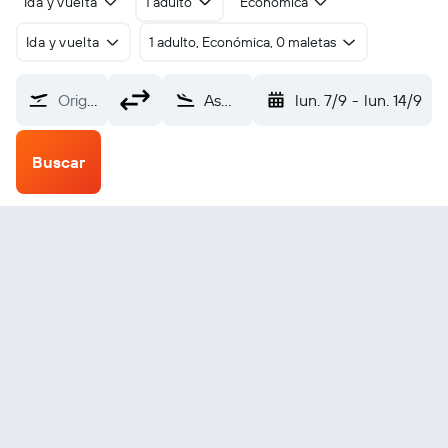
Ida y vuelta
1 adulto
Económica
Ida y vuelta
1 adulto, Económica, 0 maletas
Origen
Aswan (ASW)
lun. 7/9
-
lun. 14/9
Buscar