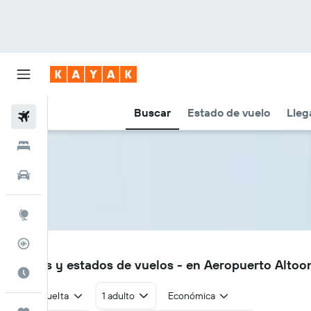
Buscar
Estado de vuelo
Lleg
Vuelos
Hoteles
Autos
Explore
Rastreador
AOO
Vuelos y estados de vuelos - en Aeropuerto Altoo
Cuándo ir
Ida y vuelta
1 adulto
Económica