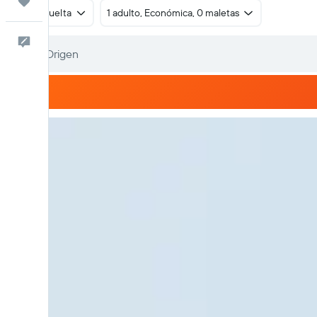
Trips
Ida y vuelta
1 adulto, Económica, 0 maletas
Comentarios