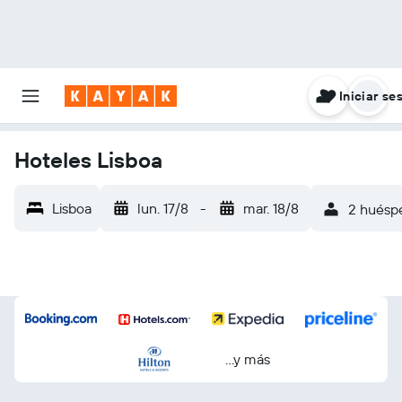
Iniciar se
Hoteles Lisboa
Lisboa
lun. 17/8
-
mar. 18/8
2 huéspe
...y más