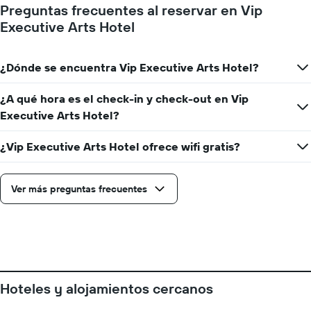
para
Preguntas frecuentes al reservar en Vip
la
Executive Arts Hotel
estadía
El
gráfico
muestra
¿Dónde se encuentra Vip Executive Arts Hotel?
1
eje
¿A qué hora es el check-in y check-out en Vip
Y
Executive Arts Hotel?
que
indica
el
¿Vip Executive Arts Hotel ofrece wifi gratis?
precio
promedio
de
Ver más preguntas frecuentes
una
habitación
Hoteles y alojamientos cercanos