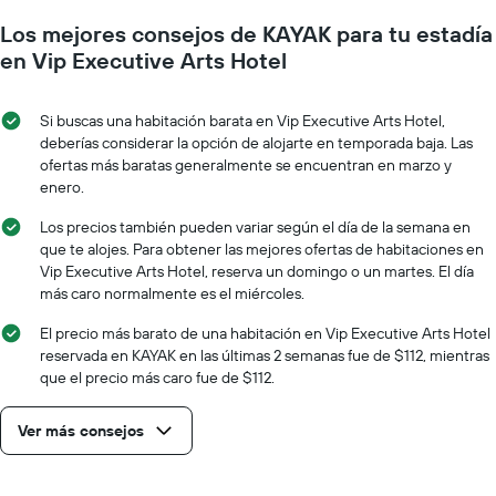
gráfico
medida
muestra
Los mejores consejos de KAYAK para tu estadía
que
1
se
en Vip Executive Arts Hotel
eje
acerca
Y
la
que
fecha
Si buscas una habitación barata en Vip Executive Arts Hotel,
indica
de
deberías considerar la opción de alojarte en temporada baja. Las
el
la
ofertas más baratas generalmente se encuentran en marzo y
precio
estadía
enero.
promedio
El
de
gráfico
Los precios también pueden variar según el día de la semana en
una
muestra
que te alojes. Para obtener las mejores ofertas de habitaciones en
habitación
1
Vip Executive Arts Hotel, reserva un domingo o un martes. El día
eje
más caro normalmente es el miércoles.
X
que
El precio más barato de una habitación en Vip Executive Arts Hotel
indica
reservada en KAYAK en las últimas 2 semanas fue de $112, mientras
la
que el precio más caro fue de $112.
cantidad
de
Ver más consejos
días
que
faltan