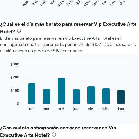
feb.
may.
ago.
nov.
mar.
jun.
sep.
dic.
ene.
abr.
jul.
oct.
siguiente
End
of
gráfico
interactive
muestra
chart
el
¿Cuál es el día más barato para reservar Vip Executive Arts
precio
Hotel?
promedio
El día más barato para reservar en Vip Executive Arts Hotel es el
de
domingo, con una tarifa promedio por noche de $107. El día más caro es
una
el miércoles, a un precio de $197 por noche.
habitación
por
mes
$300
El
Bar
Chart
gráfico
graphic.
chart
$200
with
muestra
7
1
$100
bars.
eje
X
El
0
que
siguiente
lun.
mar.
mié.
jue.
vie.
sáb.
dom.
End
indica
of
gráfico
los
interactive
muestra
chart
meses.
el
¿Con cuánta anticipación conviene reservar en Vip
El
precio
gráfico
Executive Arts Hotel?
promedio