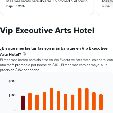
Mes más barato para alojarse. En promedio, el precio
Mes má
baja un
21%
.
sube 
Vip Executive Arts Hotel
¿En qué mes las tarifas son más baratas en Vip Executive
Arts Hotel?
El mes más barato para alojarse en Vip Executive Arts Hotel es enero, con
una tarifa promedio por noche de $101. El mes más caro es mayo, a un
precio de $152 por noche.
$200
Bar
Chart
graphic.
chart
with
$100
12
bars.
0
El