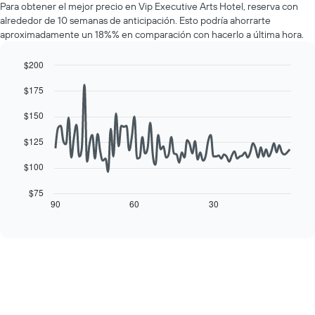
muestra
Para obtener el mejor precio en Vip Executive Arts Hotel, reserva con
de
1
alrededor de 10 semanas de anticipación. Esto podría ahorrarte
una
eje
aproximadamente un 18%% en comparación con hacerlo a última hora.
habitación
Y
por
que
cada
$200
indica
día
Line
Chart
el
$175
de
graphic.
chart
precio
with
la
promedio
90
$150
semana
de
data
El
una
points.
$125
gráfico
habitación
muestra
El
$100
1
siguiente
eje
cuadro
$75
X
muestra
90
60
30
End
que
of
cómo
interactive
indica
varía
chart
los
el
días
precio
de
de
la
una
semana.
habitación
El
a