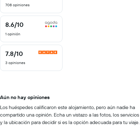
de
708 opiniones
10
8.6
/10
8.6
de
1 opinión
10
7.8
/10
7.8
de
3 opiniones
10
Aún no hay opiniones
Los huéspedes calificaron este alojamiento, pero aún nadie ha
compartido una opinión. Echa un vistazo a las fotos, los servicios
y la ubicación para decidir si es la opción adecuada para tu viaje.