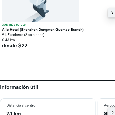
30% más barato
Aile Hotel (Shenzhen Dongmen Guomao Branch)
9.4 Excelente (2 opiniones)
0,43 km
desde $22
Información útil
Distancia al centro
Aeropu
7,1 km
She