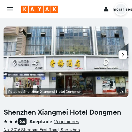
Iniciar se
Fotos de Shenzhen Xiangmei Hotel Dongmen
1/6
Shenzhen Xiangmei Hotel Dongmen
Aceptable
16 opiniones
6,6
3 estrellas
No. 3016 Shennan East Road, Shenzhen