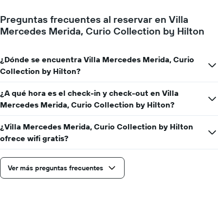
para
la
Preguntas frecuentes al reservar en Villa
estadía
El
Mercedes Merida, Curio Collection by Hilton
gráfico
muestra
1
¿Dónde se encuentra Villa Mercedes Merida, Curio
eje
Collection by Hilton?
Y
que
¿A qué hora es el check-in y check-out en Villa
indica
el
Mercedes Merida, Curio Collection by Hilton?
precio
promedio
¿Villa Mercedes Merida, Curio Collection by Hilton
de
ofrece wifi gratis?
una
habitación
Ver más preguntas frecuentes