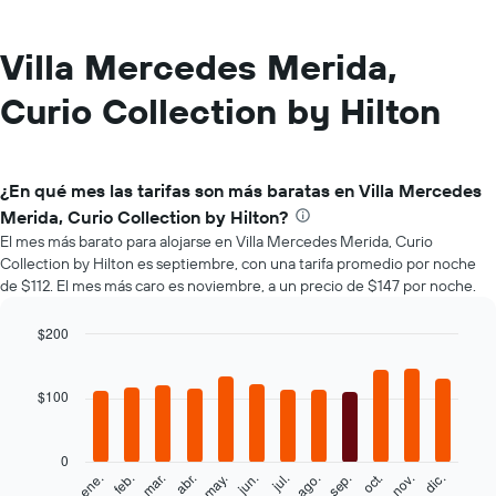
Villa Mercedes Merida,
Curio Collection by Hilton
¿En qué mes las tarifas son más baratas en Villa Mercedes
Merida, Curio Collection by Hilton?
El mes más barato para alojarse en Villa Mercedes Merida, Curio
Collection by Hilton es septiembre, con una tarifa promedio por noche
de $112. El mes más caro es noviembre, a un precio de $147 por noche.
$200
Bar
Chart
graphic.
chart
with
$100
12
bars.
0
El
feb.
may.
ago.
nov.
mar.
jun.
sep.
dic.
ene.
abr.
jul.
oct.
siguiente
End