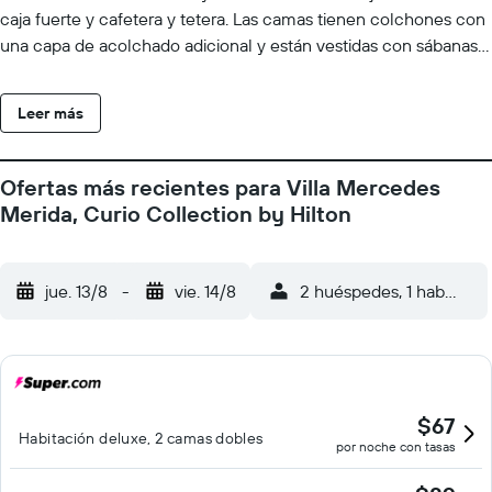
caja fuerte y cafetera y tetera. Las camas tienen colchones con
una capa de acolchado adicional y están vestidas con sábanas
italianas Frette, edredón de plumas y ropa de cama de alta
calidad. Se ofrece una televisión de pantalla plana de 42
Leer más
pulgadas con canales por cable. Los baños están equipados con
ducha, artículos de higiene personal gratuitos y secador de pelo.
Este hotel en Mérida ofrece acceso a Internet wifi gratis con
Ofertas más recientes para Villa Mercedes
una velocidad de 100 Mbps o más (para 1 o 2 personas, o hasta
Merida, Curio Collection by Hilton
6 dispositivos). Se ofrece servicio de limpieza todos los días y es
posible solicitar juegos de cama hipoalergénicos. Los servicios
de ocio y esparcimiento en este hotel incluyen una piscina al
jue. 13/8
-
vie. 14/8
2 huéspedes, 1 habitació
aire libre y gimnasio.
$67
Habitación deluxe, 2 camas dobles
por noche con tasas