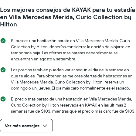
muestra
medida
1
Los mejores consejos de KAYAK para tu estadía
que
eje
se
en Villa Mercedes Merida, Curio Collection by
Y
acerca
Hilton
que
la
indica
fecha
el
de
Si buscas una habitación barata en Villa Mercedes Merida, Curio
precio
la
Collection by Hilton, deberías considerar la opción de alojarte en
promedio
estadía
temporada baja. Las ofertas más baratas generalmente se
de
El
una
encuentran en agosto y setiembre.
gráfico
habitación
muestra
Los precios también pueden variar según el día de la semana en
1
que te alojes. Para obtener las mejores ofertas de habitaciones en
eje
Villa Mercedes Merida, Curio Collection by Hilton, reserva un
X
domingo o un jueves. El día más caro normalmente es el sábado.
que
indica
El precio más barato de una habitación en Villa Mercedes Merida,
la
Curio Collection by Hilton reservada en KAYAK en las últimas 2
cantidad
semanas fue de $103, mientras que el precio más caro fue de $103.
de
días
que
Ver más consejos
faltan