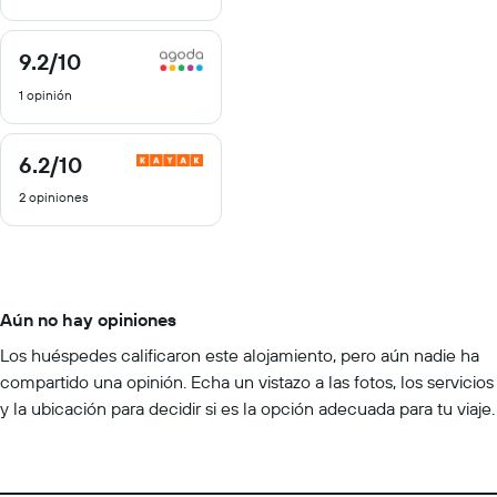
9.2
/10
9.2
de
1 opinión
10
6.2
/10
6.2
de
2 opiniones
10
Aún no hay opiniones
Los huéspedes calificaron este alojamiento, pero aún nadie ha
compartido una opinión. Echa un vistazo a las fotos, los servicios
y la ubicación para decidir si es la opción adecuada para tu viaje.