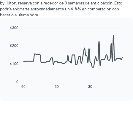
1
by Hilton, reserva con alrededor de 3 semanas de anticipación. Esto
una
eje
podría ahorrarte aproximadamente un 41%% en comparación con
habitación
Y
hacerlo a última hora.
por
que
cada
indica
día
$300
el
de
Line
Chart
precio
la
graphic.
chart
promedio
with
semana
$200
de
90
El
una
data
gráfico
habitación
points.
muestra
$100
1
El
eje
siguiente
X
cuadro
0
que
muestra
90
60
30
End
indica
of
cómo
los
interactive
varía
chart
días
el
de
precio
la
de
semana.
una
El
habitación
gráfico
a