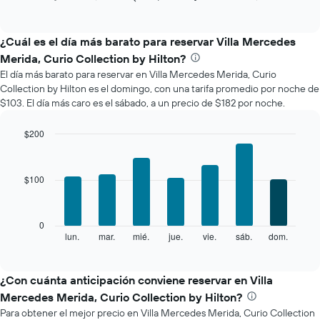
of
gráfico
interactive
muestra
chart
el
¿Cuál es el día más barato para reservar Villa Mercedes
precio
Merida, Curio Collection by Hilton?
promedio
El día más barato para reservar en Villa Mercedes Merida, Curio
de
Collection by Hilton es el domingo, con una tarifa promedio por noche de
una
$103. El día más caro es el sábado, a un precio de $182 por noche.
habitación
por
mes
$200
El
Bar
Chart
gráfico
graphic.
chart
with
muestra
$100
7
1
bars.
eje
X
El
0
que
siguiente
lun.
mar.
mié.
jue.
vie.
sáb.
dom.
End
indica
of
gráfico
los
interactive
muestra
chart
meses.
el
¿Con cuánta anticipación conviene reservar en Villa
El
precio
gráfico
Mercedes Merida, Curio Collection by Hilton?
promedio
muestra
Para obtener el mejor precio en Villa Mercedes Merida, Curio Collection
de