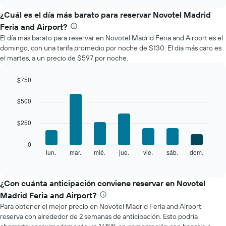
muestra
chart
el
¿Cuál es el día más barato para reservar Novotel Madrid
precio
Feria and Airport?
promedio
El día más barato para reservar en Novotel Madrid Feria and Airport es el
de
domingo, con una tarifa promedio por noche de $130. El día más caro es
una
el martes, a un precio de $597 por noche.
habitación
por
mes
$750
El
Bar
Chart
gráfico
graphic.
chart
$500
with
muestra
7
1
$250
bars.
eje
X
El
0
que
siguiente
lun.
mar.
mié.
jue.
vie.
sáb.
dom.
End
indica
of
gráfico
los
interactive
muestra
chart
meses.
el
¿Con cuánta anticipación conviene reservar en Novotel
El
precio
gráfico
Madrid Feria and Airport?
promedio
muestra
Para obtener el mejor precio en Novotel Madrid Feria and Airport,
de
1
reserva con alrededor de 2 semanas de anticipación. Esto podría
una
eje