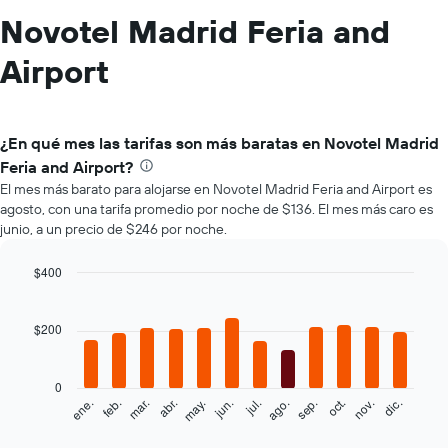
Novotel Madrid Feria and
Airport
¿En qué mes las tarifas son más baratas en Novotel Madrid
Feria and Airport?
El mes más barato para alojarse en Novotel Madrid Feria and Airport es
agosto, con una tarifa promedio por noche de $136. El mes más caro es
junio, a un precio de $246 por noche.
$400
Bar
Chart
graphic.
chart
with
$200
12
bars.
0
El
feb.
may.
ago.
nov.
mar.
jun.
sep.
dic.
ene.
abr.
jul.
oct.
siguiente
End
of
gráfico
interactive