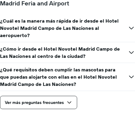
Madrid Feria and Airport
estadía
El
gráfico
muestra
¿Cuál es la manera más rápida de ir desde el Hotel
1
Novotel Madrid Campo de Las Naciones al
eje
aeropuerto?
Y
que
¿Cómo ir desde el Hotel Novotel Madrid Campo de
indica
el
Las Naciones al centro de la ciudad?
precio
promedio
¿Qué requisitos deben cumplir las mascotas para
de
que puedas alojarte con ellas en el Hotel Novotel
una
habitación
Madrid Campo de Las Naciones?
Ver más preguntas frecuentes