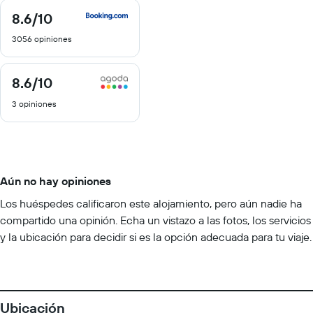
8.6
/10
8.6
de
3056 opiniones
10
8.6
/10
8.6
de
3 opiniones
10
Aún no hay opiniones
Los huéspedes calificaron este alojamiento, pero aún nadie ha
compartido una opinión. Echa un vistazo a las fotos, los servicios
y la ubicación para decidir si es la opción adecuada para tu viaje.
Ubicación