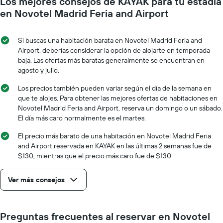
Los mejores consejos de KAYAK para tu estadía
que
eje
se
en Novotel Madrid Feria and Airport
Y
acerca
que
la
indica
fecha
Si buscas una habitación barata en Novotel Madrid Feria and
el
de
Airport, deberías considerar la opción de alojarte en temporada
precio
la
baja. Las ofertas más baratas generalmente se encuentran en
promedio
estadía
agosto y julio.
de
El
una
gráfico
Los precios también pueden variar según el día de la semana en
habitación
muestra
que te alojes. Para obtener las mejores ofertas de habitaciones en
1
Novotel Madrid Feria and Airport, reserva un domingo o un sábado.
eje
El día más caro normalmente es el martes.
X
que
El precio más barato de una habitación en Novotel Madrid Feria
indica
and Airport reservada en KAYAK en las últimas 2 semanas fue de
la
$130, mientras que el precio más caro fue de $130.
cantidad
de
Ver más consejos
días
que
faltan
para
Preguntas frecuentes al reservar en Novotel
la