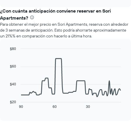
los
interactive
muestra
chart
meses.
el
¿Con cuánta anticipación conviene reservar en Sori
El
precio
gráfico
Apartments?
promedio
muestra
Para obtener el mejor precio en Sori Apartments, reserva con alrededor
de
1
de 3 semanas de anticipación. Esto podría ahorrarte aproximadamente
una
eje
un 21%% en comparación con hacerlo a última hora.
habitación
Y
por
que
cada
$80
indica
día
Line
Chart
el
de
graphic.
chart
precio
with
la
$60
promedio
90
semana
de
data
El
una
points.
gráfico
habitación
$40
muestra
El
1
siguiente
eje
cuadro
$20
X
muestra
90
60
30
End
que
of
cómo
interactive
indica
varía
chart
los
el
días
precio