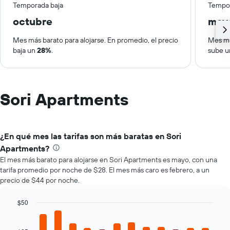
Temporada baja
Tempor
octubre
may
Mes más barato para alojarse. En promedio, el precio
Mes má
baja un
28%
.
sube 
Sori Apartments
¿En qué mes las tarifas son más baratas en Sori
Apartments?
El mes más barato para alojarse en Sori Apartments es mayo, con una
tarifa promedio por noche de $28. El mes más caro es febrero, a un
precio de $44 por noche.
$50
Bar
Chart
graphic.
chart
with