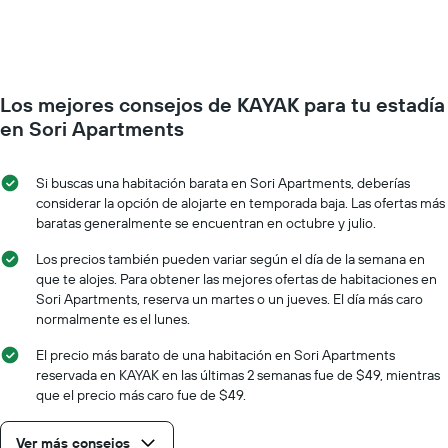
de
de
la
una
semana.
habitación
El
a
gráfico
medida
muestra
Los mejores consejos de KAYAK para tu estadía
que
1
se
en Sori Apartments
eje
acerca
Y
la
que
fecha
Si buscas una habitación barata en Sori Apartments, deberías
indica
de
considerar la opción de alojarte en temporada baja. Las ofertas más
el
la
baratas generalmente se encuentran en octubre y julio.
precio
estadía
promedio
El
Los precios también pueden variar según el día de la semana en
de
gráfico
que te alojes. Para obtener las mejores ofertas de habitaciones en
una
muestra
Sori Apartments, reserva un martes o un jueves. El día más caro
habitación
1
normalmente es el lunes.
eje
X
El precio más barato de una habitación en Sori Apartments
que
reservada en KAYAK en las últimas 2 semanas fue de $49, mientras
indica
que el precio más caro fue de $49.
la
cantidad
Ver más consejos
de