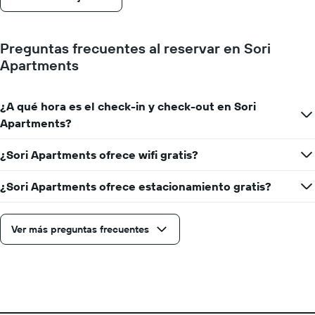
días
que
faltan
Preguntas frecuentes al reservar en Sori
para
Apartments
la
estadía
El
¿A qué hora es el check-in y check-out en Sori
gráfico
muestra
Apartments?
1
eje
¿Sori Apartments ofrece wifi gratis?
Y
que
¿Sori Apartments ofrece estacionamiento gratis?
indica
el
precio
promedio
Ver más preguntas frecuentes
de
una
habitación