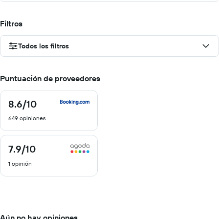
Filtros
Todos los filtros
Puntuación de proveedores
8.6
/10
8.6
de
649 opiniones
10
7.9
/10
7.9
de
1 opinión
10
Aún no hay opiniones