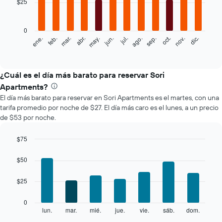
$25
12
bars.
0
El
feb.
may.
ago.
nov.
ene.
abr.
jul.
oct.
mar.
jun.
sep.
dic.
siguiente
End
of
gráfico
interactive
muestra
chart
el
¿Cuál es el día más barato para reservar Sori
precio
Apartments?
promedio
El día más barato para reservar en Sori Apartments es el martes, con una
de
tarifa promedio por noche de $27. El día más caro es el lunes, a un precio
una
de $53 por noche.
habitación
por
mes
$75
El
Bar
Chart
gráfico
graphic.
chart
$50
with
muestra
7
1
$25
bars.
eje
X
El
0
que
siguiente
lun.
mar.
mié.
jue.
vie.
sáb.
dom.
End
indica
of
gráfico