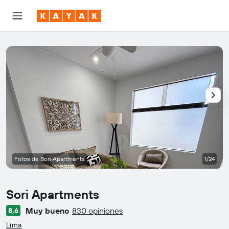
Fotos de Sori Apartments
1/24
Sori Apartments
Muy bueno
830 opiniones
8,6
Categoría 0
Lima